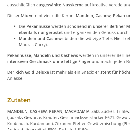
ausschließlich
ausgewählte Nusskerne
auf kreative Veredelu
Dieser Mix vereint vier edle Kerne:
Mandeln, Cashew, Pekan 
Die
Pekannüsse
werden
schonend in unserer Berliner 
ebenfalls nur geröstet
und ergänzen den Genuss durch
Mandeln und Cashews
bilden die würzige Tiefe: Hier tr
Madras Curry).
Pekannüsse, Mandeln und Cashews
werden in unserer Berline
intensiven Geschmack ohne fettige Finger
und macht jeden Bi
Der
Rich Gold Deluxe
ist mehr als ein Snack; er
steht für höc
Anlässe.
Zutaten
MANDELN, CASHEW, PEKAN, MACADAMIA
, Salz, Zucker, Trin
(Jodsalz, Gewürze, Kräuter, Geschmacksverstärker E621, Gewürz
Knoblauch, Kardamom), Zitronen-Pfeffer-Gewürzmischung (Pfeff
Antioxidationsmittel E301, Farbstoff E150c