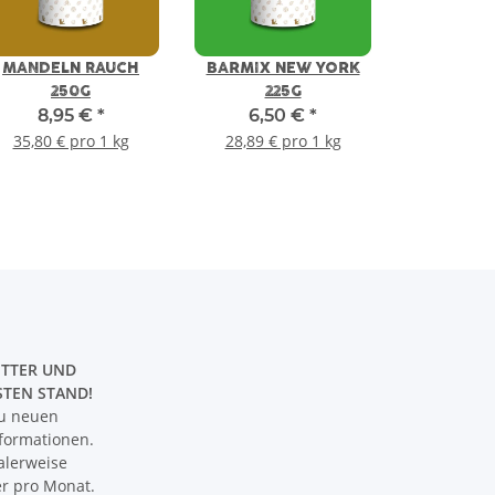
MANDELN RAUCH
BARMIX NEW YORK
250G
225G
8,95 €
*
6,50 €
*
35,80 € pro 1 kg
28,89 € pro 1 kg
TTER UND
STEN STAND!
zu neuen
formationen.
alerweise
er pro Monat.