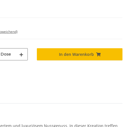
abweichend)
Dose
In den Warenkorb
ertem und luxuriösem Nussgenuss. In dieser Kreation treffen