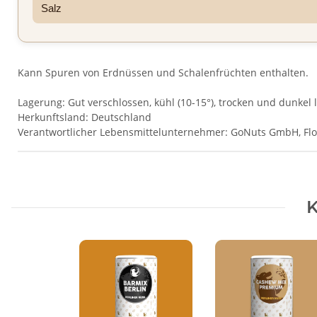
Salz
Kann Spuren von Erdnüssen und Schalenfrüchten enthalten.
Lagerung: Gut verschlossen, kühl (10-15°), trocken und dunkel 
Herkunftsland: Deutschland
Verantwortlicher Lebensmittelunternehmer: GoNuts GmbH, Flott
Produkteigenschaft
Wert
K