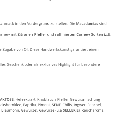
schmack in den Vordergrund zu stellen. Die
Macadamias
sind
ashew mit
Zitronen-Pfeffer
und
raffinierten Cashew-Sorten
(z.B.
e Zugabe von Öl. Diese Handwerkskunst garantiert einen
lvolles Geschenk oder als exklusives Highlight für besondere
LAKTOSE
, Hefeextrakt, Knoblauch-Pfeffer Gewürzmischung
ockshornklee, Paprika, Piment,
SENF
, Chilis, Ingwer, Fenchel,
r, Blaumohn, Gewürze), Gewürze (u.a
SELLERIE
), Raucharoma,