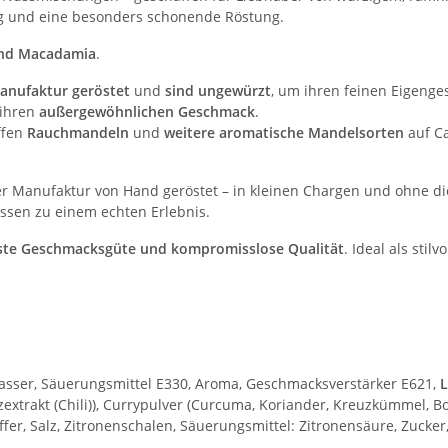
ng und eine besonders schonende Röstung.
und Macadamia
.
Manufaktur geröstet
und
sind ungewürzt
, um ihren feinen Eigenge
 ihren
außergewöhnlichen Geschmack
.
effen
Rauchmandeln
und
weitere aromatische Mandelsorten
auf C
r Manufaktur von Hand geröstet – in kleinen Chargen und ohne di
ssen zu einem echten Erlebnis.
hste Geschmacksgüte und kompromisslose Qualität
. Ideal als sti
kwasser, Säuerungsmittel E330, Aroma, Geschmacksverstärker E621,
extrakt (Chili)), Currypulver (Curcuma, Koriander, Kreuzkümmel, B
er, Salz, Zitronenschalen, Säuerungsmittel: Zitronensäure, Zucke