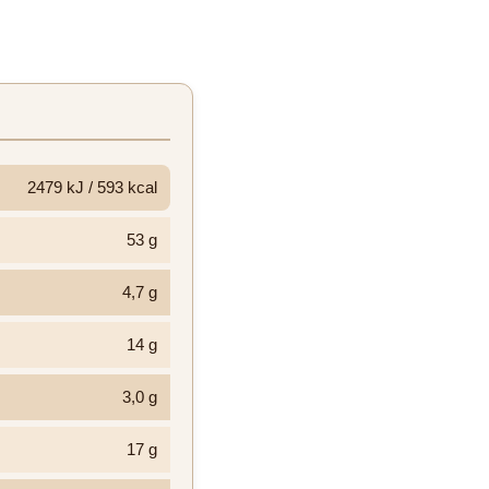
2479 kJ / 593 kcal
53 g
4,7 g
14 g
3,0 g
17 g