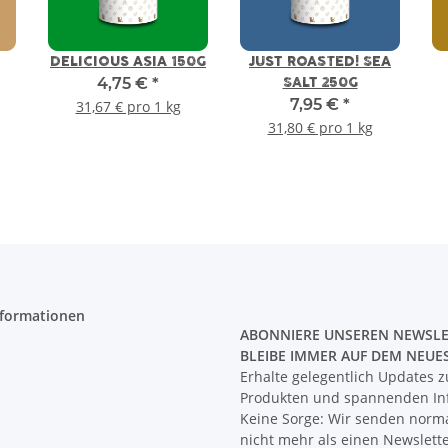
DELICIOUS ASIA 150G
JUST ROASTED! SEA
4,75 €
*
SALT 250G
7,95 €
*
31,67 € pro 1 kg
31,80 € pro 1 kg
nformationen
ABONNIERE UNSEREN NEWSLE
BLEIBE IMMER AUF DEM NEUE
Erhalte gelegentlich Updates 
Produkten und spannenden In
Keine Sorge: Wir senden norm
nicht mehr als einen Newslett