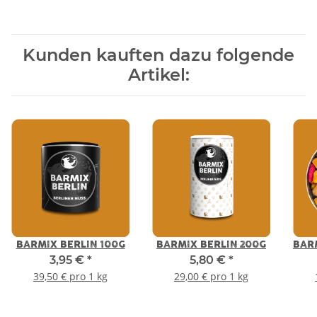
Kunden kauften dazu folgende
Artikel:
BARMIX BERLIN 100G
BARMIX BERLIN 200G
BAR
3,95 €
*
5,80 €
*
39,50 € pro 1 kg
29,00 € pro 1 kg