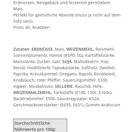
Erdnüssen, Reisgebäck und leckerem geröstetem
Mais.
Perfekt für gemütliche Abende (muss ja nicht auf dem
Sofa sein).
Prost, äh, knabber!
Zutaten
:
ERDNÜSSE
, Mais,
WEIZENMEHL
, Reismehl,
Sonnenblumenöl, Palmöl (RSPO SG), Kartoffelstärke,
Maisstärke, Zucker, Salz,
SOJA
, Maltodextrin, Koji,
Reisöl, modifizierte Tapiokastärke, Süßholz, Zwiebel,
Paprika, Kreuzkümmel, Oregano, Rapsöl, Reiskleieöl,
Knoblauch, roter Pfeffer, Säuerungsmittel: E330,
Ingwer, Muskatnuss,
SELLERIE
, Rauchöl, Hefe,
WEIZENMALZMEHL
, Farbstoffe (E100, 150c, E160c),
Backtriebmittel: E500, Säureregulator: E524,
Geschmacksverstärker: (E635, E631), Gummi Arabicum
Durchschnittliche
Nährwerte pro 100g: