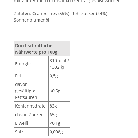
mit Zucker mit Fruchtsaftkonzentrat gesüßt wurden.
Zutaten: Cranberries (55%), Rohrzucker (44%),
Sonnenblumenöl
Durchschnittliche
Nährwerte pro 100g:
310 kcal /
Energie
1302 kJ
Fett
0,5g
davon
gesättigte
<0,5g
Fettsäuren
Kohlenhydrate
83g
davon Zucker
65g
Eiweiß
<0,1g
Salz
0,008g