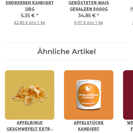
ERDBEEREN KANDIERT
GERÖSTETER MAIS
E
125G
GESALZEN 5000G
(
5,35 €
*
34,85 €
*
GE
42,80 € pro 1 kg
6,97 € pro 1 kg
Ähnliche Artikel
APFELRINGE
APFELSTÜCKE
WE
GESCHWEFELT EXTRA
KANDIERT