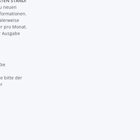
STEN STAND!
zu neuen
formationen.
alerweise
er pro Monat.
er Ausgabe
Die
 bitte der
er