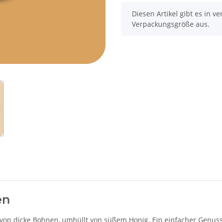
x
Diesen Artikel gibt es in 
Verpackungsgröße aus.
en
on dicke Bohnen, umhüllt von süßem Honig. Ein einfacher Genuss, d