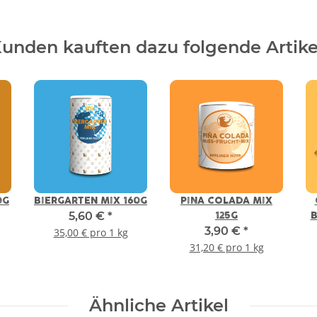
unden kauften dazu folgende Artike
0G
BIERGARTEN MIX 160G
PINA COLADA MIX
5,60 €
*
125G
B
3,90 €
*
35,00 € pro 1 kg
31,20 € pro 1 kg
Ähnliche Artikel