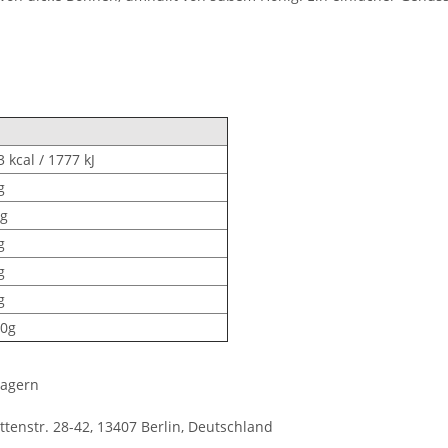
 kcal / 1777 kJ
g
2g
g
g
g
00g
lagern
enstr. 28-42, 13407 Berlin, Deutschland