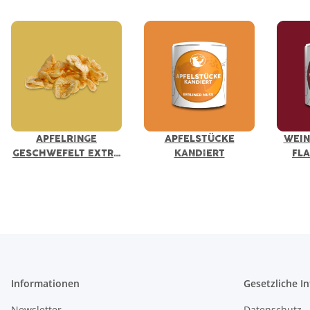
APFELRINGE
APFELSTÜCKE
WEIN
GESCHWEFELT EXTRA
KANDIERT
FL
QUALITÄT
Informationen
Gesetzliche I
Newsletter
Datenschutz