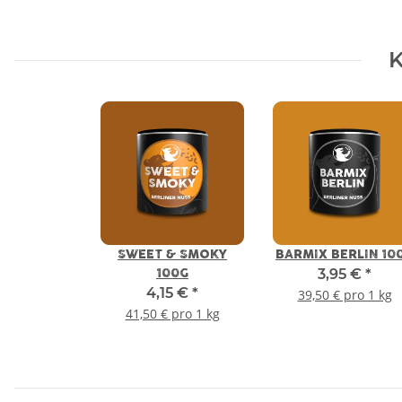
K
SWEET & SMOKY
BARMIX BERLIN 10
3,95 €
*
100G
4,15 €
*
39,50 € pro 1 kg
41,50 € pro 1 kg