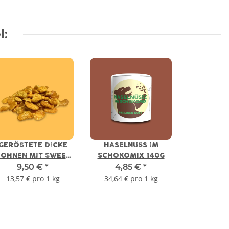
l:
GERÖSTETE DICKE
HASELNUSS IM
OHNEN MIT SWEET
SCHOKOMIX 140G
9,50 €
*
4,85 €
*
CHILI AROMA 700G
13,57 € pro 1 kg
34,64 € pro 1 kg