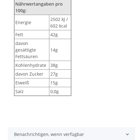
Nährwertangaben pro
100g:
2502 kJ /
Energie
602 kcal
Fett
42g
davon
gesättigte
14g
Fettsäuren
Kohlenhydrate
38g
davon Zucker
27g
Eiweiß
15g
Salz
0,0g
Benachrichtigen, wenn verfügbar