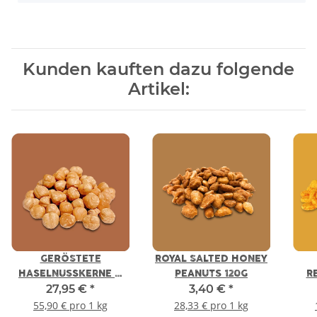
Kunden kauften dazu folgende
Artikel:
GERÖSTETE
ROYAL SALTED HONEY
HASELNUSSKERNE –
PEANUTS 120G
R
27,95 €
*
3,40 €
*
NOCCIOLA DEL
PIEMONTE IGP 500G
55,90 € pro 1 kg
28,33 € pro 1 kg