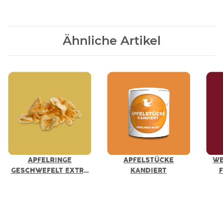
Ähnliche Artikel
APFELRINGE
APFELSTÜCKE
WE
GESCHWEFELT EXTRA
KANDIERT
QUALITÄT