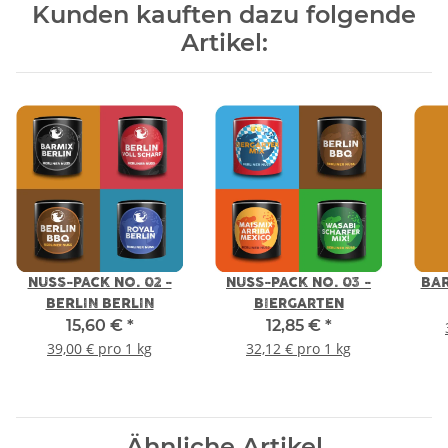
Kunden kauften dazu folgende
Artikel:
NUSS-PACK NO. 02 -
NUSS-PACK NO. 03 -
BAR
BERLIN BERLIN
BIERGARTEN
15,60 €
*
12,85 €
*
39,00 € pro 1 kg
32,12 € pro 1 kg
Ähnliche Artikel