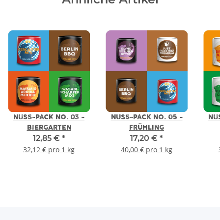
NUSS-PACK NO. 03 -
NUSS-PACK NO. 05 -
NU
BIERGARTEN
FRÜHLING
12,85 €
*
17,20 €
*
32,12 € pro 1 kg
40,00 € pro 1 kg