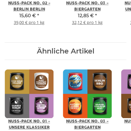
NUSS-PACK NO. 02 -
NUSS-PACK NO. 03 -
NU
BERLIN BERLIN
BIERGARTEN
UN
15,60 €
*
12,85 €
*
39,00 € pro 1 kg
32,12 € pro 1 kg
Ähnliche Artikel
NUSS-PACK NO. 01 -
NUSS-PACK NO. 03 -
NU
UNSERE KLASSIKER
BIERGARTEN